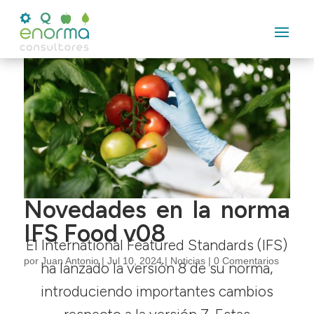
Novedades en la norma
IFS Food v08
El International Featured Standards (IFS)
por
Juan Antonio
|
Jul 10, 2024
|
Noticias
|
0 Comentarios
ha lanzado la versión 8 de su norma,
introduciendo importantes cambios